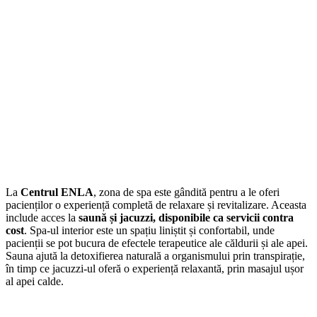
Ce presupune?
La
Centrul ENLA
, zona de spa este gândită pentru a le oferi
pacienților o experiență completă de relaxare și revitalizare. Aceasta
include acces la
saună și jacuzzi, disponibile ca servicii contra
cost
. Spa-ul interior este un spațiu liniștit și confortabil, unde
pacienții se pot bucura de efectele terapeutice ale căldurii și ale apei.
Sauna ajută la detoxifierea naturală a organismului prin transpirație,
în timp ce jacuzzi-ul oferă o experiență relaxantă, prin masajul ușor
al apei calde.
De ce este important?