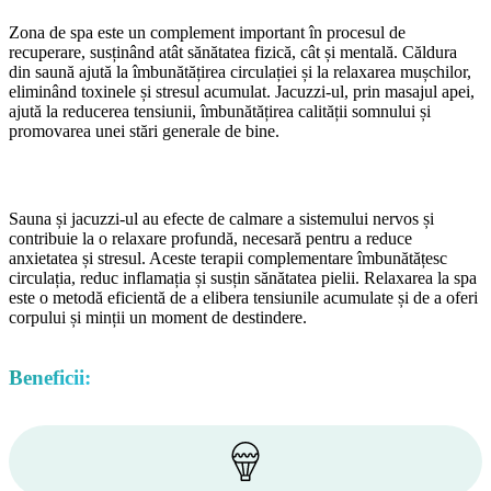
Zona de spa este un complement important în procesul de
recuperare, susținând atât sănătatea fizică, cât și mentală. Căldura
din saună ajută la îmbunătățirea circulației și la relaxarea mușchilor,
eliminând toxinele și stresul acumulat. Jacuzzi-ul, prin masajul apei,
ajută la reducerea tensiunii, îmbunătățirea calității somnului și
promovarea unei stări generale de bine.
Cum ajută?
Sauna și jacuzzi-ul au efecte de calmare a sistemului nervos și
contribuie la o relaxare profundă, necesară pentru a reduce
anxietatea și stresul. Aceste terapii complementare îmbunătățesc
circulația, reduc inflamația și susțin sănătatea pielii. Relaxarea la spa
este o metodă eficientă de a elibera tensiunile acumulate și de a oferi
corpului și minții un moment de destindere.
Beneficii: