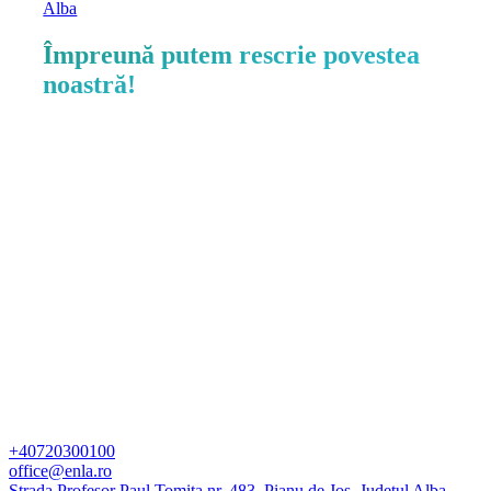
Alba
Împreună putem rescrie povestea
noastră!
+40720300100
office@enla.ro
Strada Profesor Paul Tomița nr. 483, Pianu de Jos, Județul Alba