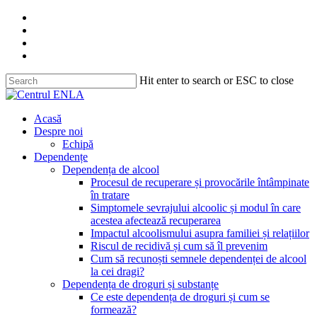
Skip
facebook
to
youtube
main
instagram
content
tiktok
Hit enter to search or ESC to close
Close
Search
search
Menu
Acasă
Despre noi
Echipă
Dependențe
Dependența de alcool
Procesul de recuperare și provocările întâmpinate
în tratare
Simptomele sevrajului alcoolic și modul în care
acestea afectează recuperarea
Impactul alcoolismului asupra familiei și relațiilor
Riscul de recidivă și cum să îl prevenim
Cum să recunoști semnele dependenței de alcool
la cei dragi?
Dependența de droguri și substanțe
Ce este dependența de droguri și cum se
formează?