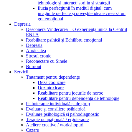
tehnologie și internet: sprijin și strategii
Iluzia perfecțiunii în mediul digital: cum
imaginile perfecte și poveștile ideale creează un
gol emoțional
Depresia
Descoperă Vindecarea – O experiență unică la Centrul
ENLA
Reabilitare psihică și Echilibru emoțional
Depresia
Anxietatea
Stresul cronic
Reconectare cu Sinele
Burnout
Servicii
Tratament pentru dependențe
Dezalcoolizare
Dezintoxicare
Reabilitare pentru jocurile de noroc
Reabilitare pentru dependența de tehnologie
Psihoterapie individuală și de grup
Evaluare și consiliere psihiatrică
Evaluare psihologică și psihodiagnostic
Terapie ocupațională / ergoterapie
Ateliere creative / workshopuri
Cazare