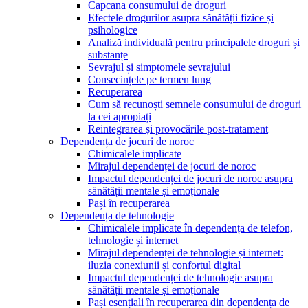
Capcana consumului de droguri
Efectele drogurilor asupra sănătății fizice și
psihologice
Analiză individuală pentru principalele droguri și
substanțe
Sevrajul și simptomele sevrajului
Consecințele pe termen lung
Recuperarea
Cum să recunoști semnele consumului de droguri
la cei apropiați
Reintegrarea și provocările post-tratament
Dependența de jocuri de noroc
Chimicalele implicate
Mirajul dependenței de jocuri de noroc
Impactul dependenței de jocuri de noroc asupra
sănătății mentale și emoționale
Pași în recuperarea
Dependența de tehnologie
Chimicalele implicate în dependența de telefon,
tehnologie și internet
Mirajul dependenței de tehnologie și internet:
iluzia conexiunii și confortul digital
Impactul dependenței de tehnologie asupra
sănătății mentale și emoționale
Pași esențiali în recuperarea din dependența de