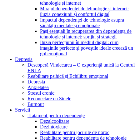
tehnologie și internet
Mirajul dependenței de tehnologie și internet:
iluzia conexiunii și confortul digital
Impactul dependenței de tehnologie asupra
sănătății mentale și emoționale
Pași esențiali în recuperarea din dependența de
tehnologie și internet: sprijin și strategii
Iluzia perfecțiunii în mediul digital: cum
imaginile perfecte și poveștile ideale creează un
gol emoțional
Depresia
Descoperă Vindecarea – O experiență unică la Centrul
ENLA
Reabilitare psihică și Echilibru emoțional
Depresia
Anxietatea
Stresul cronic
Reconectare cu Sinele
Burnout
Servicii
Tratament pentru dependențe
Dezalcoolizare
Dezintoxicare
Reabilitare pentru jocurile de noroc
Reabilitare pentru dependența de tehnologie