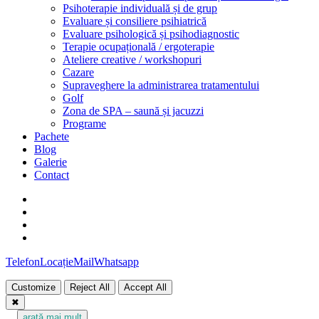
Psihoterapie individuală și de grup
Evaluare și consiliere psihiatrică
Evaluare psihologică și psihodiagnostic
Terapie ocupațională / ergoterapie
Ateliere creative / workshopuri
Cazare
Supraveghere la administrarea tratamentului
Golf
Zona de SPA – saună și jacuzzi
Programe
Pachete
Blog
Galerie
Contact
facebook
youtube
instagram
tiktok
Telefon
Locație
Mail
Whatsapp
Customize
Reject All
Accept All
✖
...
arată mai mult