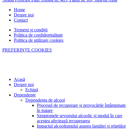
Home
Despre noi
Contact
Termeni și condiții
Politica de confidențialitate
Politica de utilizare cookies
PREFERINȚE COOKIES
Close
Acasă
Menu
Despre noi
Echipă
Dependențe
Dependența de alcool
Procesul de recuperare și provocările întâmpinate
în tratare
Simptomele sevrajului alcoolic și modul în care
acestea afectează recuperarea
Impactul alcoolismului asupra familiei și relațiilor