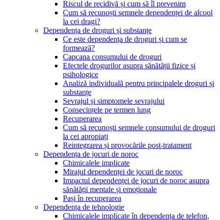
Riscul de recidivă și cum să îl prevenim
Cum să recunoști semnele dependenței de alcool
la cei dragi?
Dependența de droguri și substanțe
Ce este dependența de droguri și cum se
formează?
Capcana consumului de droguri
Efectele drogurilor asupra sănătății fizice și
psihologice
Analiză individuală pentru principalele droguri și
substanțe
Sevrajul și simptomele sevrajului
Consecințele pe termen lung
Recuperarea
Cum să recunoști semnele consumului de droguri
la cei apropiați
Reintegrarea și provocările post-tratament
Dependența de jocuri de noroc
Chimicalele implicate
Mirajul dependenței de jocuri de noroc
Impactul dependenței de jocuri de noroc asupra
sănătății mentale și emoționale
Pași în recuperarea
Dependența de tehnologie
Chimicalele implicate în dependența de telefon,