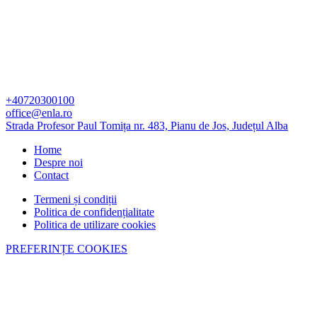
+40720300100
office@enla.ro
Strada Profesor Paul Tomița nr. 483, Pianu de Jos, Județul Alba
Home
Despre noi
Contact
Termeni și condiții
Politica de confidențialitate
Politica de utilizare cookies
PREFERINȚE COOKIES