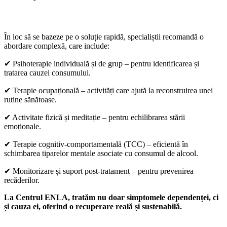
4. Alternative eficiente pentru tratarea dependenței de alcool
În loc să se bazeze pe o soluție rapidă, specialiștii recomandă o
abordare complexă, care include:
✔
Psihoterapie individuală și de grup – pentru identificarea și
tratarea cauzei consumului.
✔
Terapie ocupațională – activități care ajută la reconstruirea unei
rutine sănătoase.
✔
Activitate fizică și meditație – pentru echilibrarea stării
emoționale.
✔
Terapie cognitiv-comportamentală (TCC) – eficientă în
schimbarea tiparelor mentale asociate cu consumul de alcool.
✔
Monitorizare și suport post-tratament – pentru prevenirea
recăderilor.
La Centrul ENLA, tratăm nu doar simptomele dependenței, ci
și cauza ei, oferind o recuperare reală și sustenabilă.
5. Întrebări frecvente despre codarea pentru alcoolism