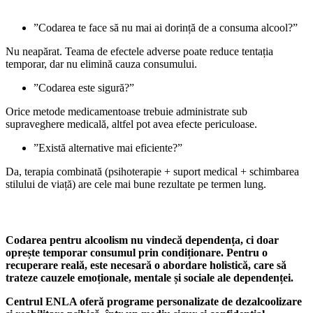
”
Codarea te face să nu mai ai dorință de a consuma alcool?”
Nu neapărat. Teama de efectele adverse poate reduce tentația
temporar, dar nu elimină cauza consumului.
”
Codarea este sigură?”
Orice metode medicamentoase trebuie administrate sub
supraveghere medicală, altfel pot avea efecte periculoase.
”
Există alternative mai eficiente?”
Da, terapia combinată (psihoterapie + suport medical + schimbarea
stilului de viață) are cele mai bune rezultate pe termen lung.
6. Concluzie: Codarea – poate fi o soluție temporară, dar nu un tratament complet
Codarea pentru alcoolism nu vindecă dependența, ci doar
oprește temporar consumul prin condiționare. Pentru o
recuperare reală, este necesară o abordare holistică, care să
trateze cauzele emoționale, mentale și sociale ale dependenței.
Centrul ENLA oferă programe personalizate de dezalcoolizare