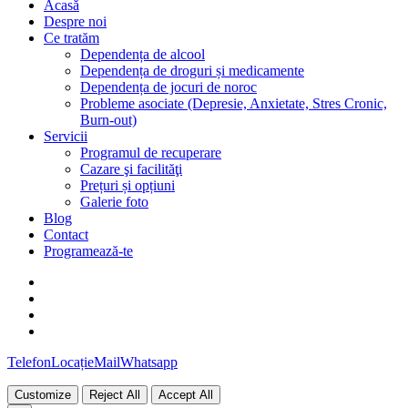
Close
Acasă
Menu
Despre noi
Ce tratăm
Dependența de alcool
Dependența de droguri și medicamente
Dependența de jocuri de noroc
Probleme asociate (Depresie, Anxietate, Stres Cronic,
Burn-out)
Servicii
Programul de recuperare
Cazare şi facilităţi
Prețuri și opțiuni
Galerie foto
Blog
Contact
Programează-te
facebook
youtube
instagram
tiktok
Telefon
Locație
Mail
Whatsapp
Customize
Reject All
Accept All