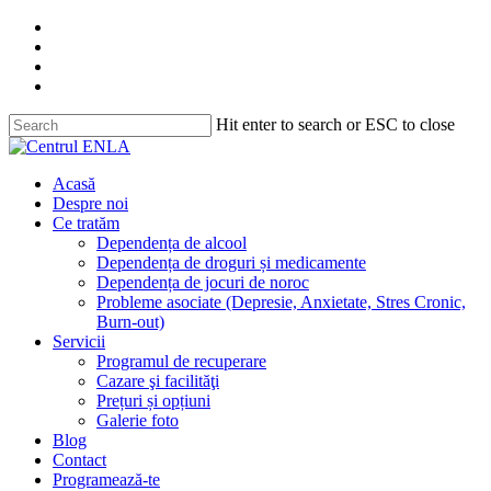
Skip
facebook
to
youtube
main
instagram
content
tiktok
Hit enter to search or ESC to close
Close
Search
search
Menu
Acasă
Despre noi
Ce tratăm
Dependența de alcool
Dependența de droguri și medicamente
Dependența de jocuri de noroc
Probleme asociate (Depresie, Anxietate, Stres Cronic,
Burn-out)
Servicii
Programul de recuperare
Cazare şi facilităţi
Prețuri și opțiuni
Galerie foto
Blog
Contact
Programează-te