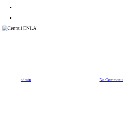
search
Menu
Blog
Codarea pentru alcoolism –
Mit sau realitate?
By
admin
martie 8, 2025
martie 15th, 2025
No Comments