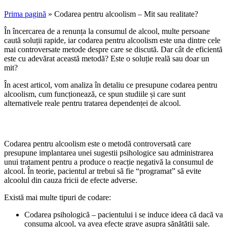
Prima pagină
»
Codarea pentru alcoolism – Mit sau realitate?
În încercarea de a renunța la consumul de alcool, multe persoane
caută soluții rapide, iar codarea pentru alcoolism este una dintre cele
mai controversate metode despre care se discută. Dar cât de eficientă
este cu adevărat această metodă? Este o soluție reală sau doar un
mit?
În acest articol, vom analiza în detaliu ce presupune codarea pentru
alcoolism, cum funcționează, ce spun studiile și care sunt
alternativele reale pentru tratarea dependenței de alcool.
1. Ce este codarea pentru alcoolism?
Codarea pentru alcoolism este o metodă controversată care
presupune implantarea unei sugestii psihologice sau administrarea
unui tratament pentru a produce o reacție negativă la consumul de
alcool. În teorie, pacientul ar trebui să fie “programat” să evite
alcoolul din cauza fricii de efecte adverse.
Există mai multe tipuri de codare:
Codarea psihologică – pacientului i se induce ideea că dacă va
consuma alcool, va avea efecte grave asupra sănătății sale.