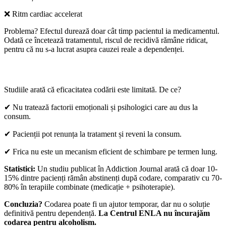
❌
Ritm cardiac accelerat
Problema? Efectul durează doar cât timp pacientul ia medicamentul.
Odată ce încetează tratamentul, riscul de recidivă rămâne ridicat,
pentru că nu s-a lucrat asupra cauzei reale a dependenței.
3. Codarea pentru alcoolism funcționează pe termen lung?
Studiile arată că eficacitatea codării este limitată. De ce?
✔
Nu tratează factorii emoționali și psihologici care au dus la
consum.
✔
Pacienții pot renunța la tratament și reveni la consum.
✔
Frica nu este un mecanism eficient de schimbare pe termen lung.
Statistici:
Un studiu publicat în Addiction Journal arată că doar 10-
15% dintre pacienți rămân abstinenți după codare, comparativ cu 70-
80% în terapiile combinate (medicație + psihoterapie).
Concluzia?
Codarea poate fi un ajutor temporar, dar nu o soluție
definitivă pentru dependență.
La Centrul ENLA nu încurajăm
codarea pentru alcoholism.