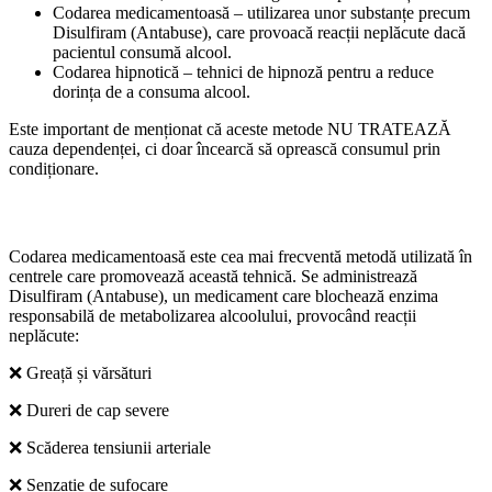
Codarea medicamentoasă – utilizarea unor substanțe precum
Disulfiram (Antabuse), care provoacă reacții neplăcute dacă
pacientul consumă alcool.
Codarea hipnotică – tehnici de hipnoză pentru a reduce
dorința de a consuma alcool.
Este important de menționat că aceste metode NU TRATEAZĂ
cauza dependenței, ci doar încearcă să oprească consumul prin
condiționare.
2. Cum funcționează codarea pentru alcoolism?
Codarea medicamentoasă este cea mai frecventă metodă utilizată în
centrele care promovează această tehnică. Se administrează
Disulfiram (Antabuse), un medicament care blochează enzima
responsabilă de metabolizarea alcoolului, provocând reacții
neplăcute:
❌
Greață și vărsături
❌
Dureri de cap severe
❌
Scăderea tensiunii arteriale
❌
Senzație de sufocare